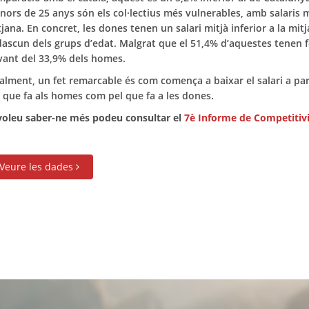
ors de 25 anys són els col·lectius més vulnerables, amb salaris m
jana. En concret, les dones tenen un salari mitjà inferior a la mit
dascun dels grups d’edat. Malgrat que el 51,4% d’aquestes tenen 
vant del 33,9% dels homes.
alment, un fet remarcable és com comença a baixar el salari a part
 que fa als homes com pel que fa a les dones.
 voleu saber-ne més podeu consultar el
7è Informe de Competitivi
Veure les dades