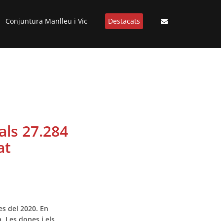
Conjuntura Manlleu i Vic
Destacats
 als 27.284
at
es del 2020. En
. Les dones i els