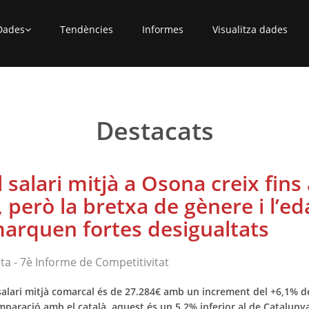
Dades
Tendències
Informes
Visualitza dades
Destacats
l salari mitjà a Osona creix fins
, però la bretxa de gènere i l’ed
arquen fortes desigualtats
ta - 7è Informe de Competitivitat
salari mitjà comarcal és de 27.284€ amb un increment del +6,1% d
paració amb el català, aquest és un 5,2% inferior al de Catalunya