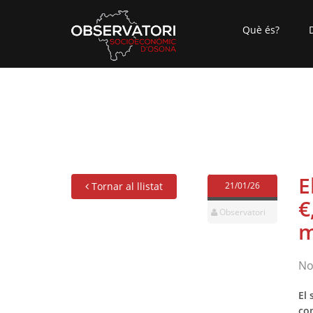
Què és?
E
Tornar al llistat
21/01/26
€
Observatori
m
No
El 
com