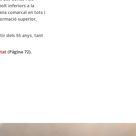
olt inferiors a la
jana comarcal en tots i
formació superior,
ir dels 55 anys, tant
tat
(Pàgina 72).