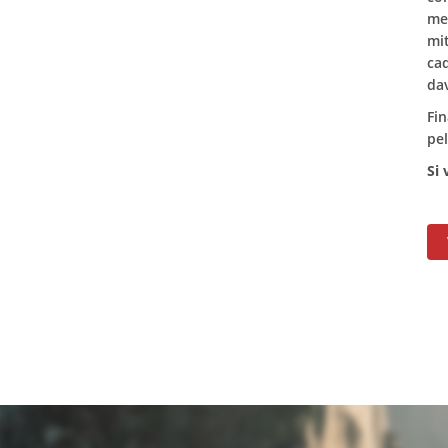
men
mit
ca
da
Fin
pel
Si