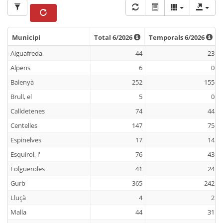
Municipi
Total 6/2026
Temporals 6/2026
Municipi
Total 6/2026
Temporals 6/2026
Aiguafreda
44
23
Alpens
6
0
Balenyà
252
155
Brull, el
5
0
Calldetenes
74
44
Centelles
147
75
Espinelves
17
14
Esquirol, l'
76
43
Folgueroles
41
24
Gurb
365
242
Lluçà
4
2
Malla
44
31