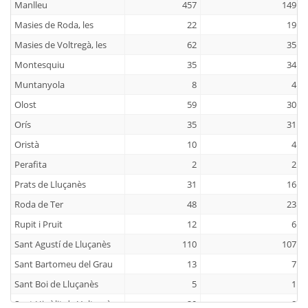
Manlleu
457
149
Masies de Roda, les
22
19
Masies de Voltregà, les
62
35
Montesquiu
35
34
Muntanyola
8
4
Olost
59
30
Orís
35
31
Oristà
10
4
Perafita
2
2
Prats de Lluçanès
31
16
Roda de Ter
48
23
Rupit i Pruit
12
6
Sant Agustí de Lluçanès
110
107
Sant Bartomeu del Grau
13
7
Sant Boi de Lluçanès
5
1
Sant Hipòlit de Voltregà
20
8