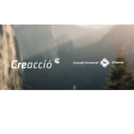
Sant Julià de Vilatorta
66
41
Sant Martí d'Albars
7
3
Sant Martí de Centelles
26
16
Sant Pere de Torelló
47
25
Sant Quirze de Besora
72
40
Sant Sadurní d'Osormort
2
0
Sant Vicenç de Torelló
61
46
Santa Cecília de Voltregà
7
5
Santa Eugènia de Berga
113
91
Santa Eulàlia de Riuprimer
9
5
Santa Maria de Besora
4
2
Seva
88
46
Sobremunt
4
2
Sora
11
9
Taradell
86
44