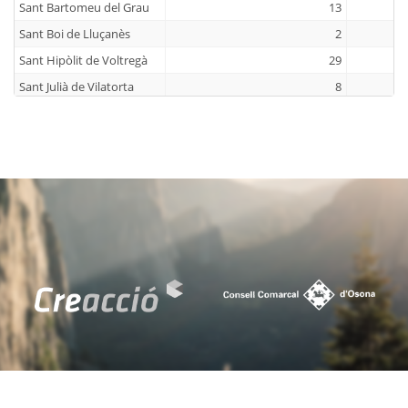
Sant Bartomeu del Grau
13
Sant Boi de Lluçanès
2
Sant Hipòlit de Voltregà
29
Sant Julià de Vilatorta
8
Sant Martí d'Albars
0
Sant Martí de Centelles
13
Sant Pere de Torelló
15
Sant Quirze de Besora
15
Sant Sadurní d'Osormort
0
Sant Vicenç de Torelló
10
Santa Cecília de Voltregà
0
Santa Eugènia de Berga
16
Santa Eulàlia de Riuprimer
4
Santa Maria de Besora
0
Seva
11
Sobremunt
1