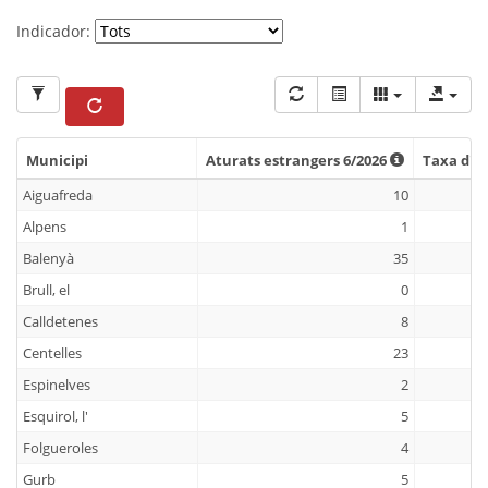
Indicador:
Municipi
Aturats estrangers 6/2026
Taxa d'a
Municipi
Aturats estrangers 6/2026
Taxa d'a
Aiguafreda
10
Alpens
1
Balenyà
35
Brull, el
0
Calldetenes
8
Centelles
23
Espinelves
2
Esquirol, l'
5
Folgueroles
4
Gurb
5