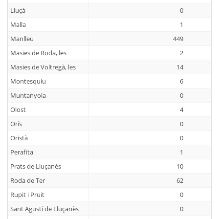
Lluçà
0
Malla
1
Manlleu
449
Masies de Roda, les
2
Masies de Voltregà, les
14
Montesquiu
6
Muntanyola
0
Olost
4
Orís
0
Oristà
0
Perafita
1
Prats de Lluçanès
10
Roda de Ter
62
Rupit i Pruit
0
Sant Agustí de Lluçanès
0