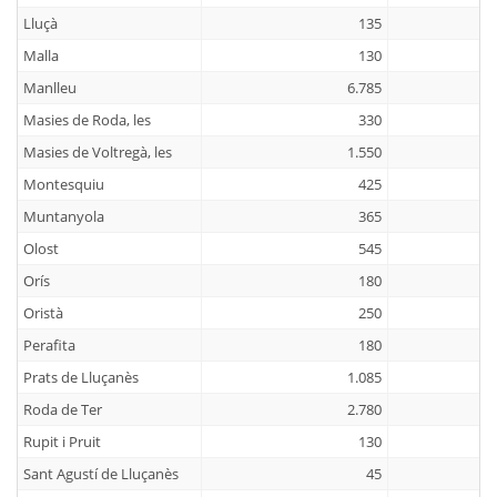
Lluçà
135
Malla
130
Manlleu
6.785
Masies de Roda, les
330
Masies de Voltregà, les
1.550
Montesquiu
425
Muntanyola
365
Olost
545
Orís
180
Oristà
250
Perafita
180
Prats de Lluçanès
1.085
Roda de Ter
2.780
Rupit i Pruit
130
Sant Agustí de Lluçanès
45