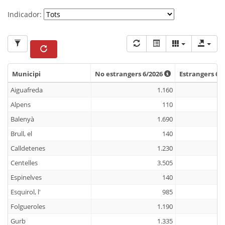
Indicador:
Municipi
No estrangers 6/2026
Estrangers 6/
Municipi
No estrangers 6/2026
Estrangers 6/
Aiguafreda
1.160
Alpens
110
Balenyà
1.690
Brull, el
140
Calldetenes
1.230
Centelles
3.505
Espinelves
140
Esquirol, l'
985
Folgueroles
1.190
Gurb
1.335