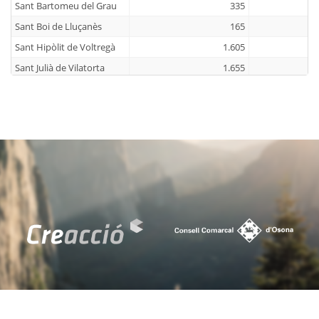
Sant Bartomeu del Grau
335
Sant Boi de Lluçanès
165
Sant Hipòlit de Voltregà
1.605
Sant Julià de Vilatorta
1.655
Sant Martí d'Albars
65
Sant Martí de Centelles
535
Sant Pere de Torelló
1.105
Sant Quirze de Besora
855
Sant Sadurní d'Osormort
45
Sant Vicenç de Torelló
990
Santa Cecília de Voltregà
105
Santa Eugènia de Berga
1.030
Santa Eulàlia de Riuprimer
725
Santa Maria de Besora
70
Seva
1.815
Sobremunt
45