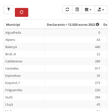
Municipi
Declarants < 12.020 euros 2022
Decl
Municipi
Declarants < 12.020 euros 2022
Decl
Aiguafreda
0
Alpens
43
Balenyà
440
Brull, el
22
Calldetenes
289
Centelles
917
Espinelves
35
Esquirol, l'
273
Folgueroles
220
Gurb
284
Lluçà
45