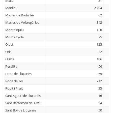
Malla
31
Manlleu
2.294
Masies de Roda, les
62
Masies de Voltregà, les
342
Montesquiu
120
Muntanyola
75
Olost
125
Orís
32
Oristà
106
Perafita
56
Prats de Lluçanès
365
Roda de Ter
712
Rupit i Pruit
35
Sant Agustí de Lluçanès
16
Sant Bartomeu del Grau
94
Sant Boi de Lluçanès
50