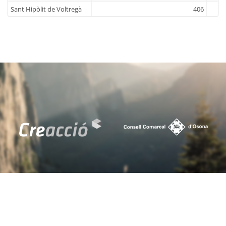
Sant Hipòlit de Voltregà
406
Sant Julià de Vilatorta
301
Sant Martí d'Albars
10
Sant Martí de Centelles
135
Sant Pere de Torelló
245
Sant Quirze de Besora
209
Sant Sadurní d'Osormort
0
Sant Vicenç de Torelló
227
Santa Cecília de Voltregà
12
Santa Eugènia de Berga
259
Santa Eulàlia de Riuprimer
141
Santa Maria de Besora
29
Seva
409
Sobremunt
0
Sora
13