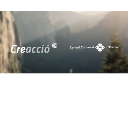
Sant Martí d'Albars
401.557 EUR
Sant Martí de Centelles
1.298.226 EUR
Sant Pere de Torelló
4.373.849 EUR
Sant Quirze de Besora
3.881.837 EUR
Sant Sadurní d'Osormort
277.288 EUR
Sant Vicenç de Torelló
4.025.384 EUR
Santa Cecília de Voltregà
447.986 EUR
Santa Eugènia de Berga
2.603.673 EUR
Santa Eulàlia de Riuprimer
1.772.808 EUR
Santa Maria de Besora
1.073.248 EUR
Seva
6.951.997 EUR
Sobremunt
514.279 EUR
Sora
835.839 EUR
Taradell
11.716.559 EUR
Tavèrnoles
700.357 EUR