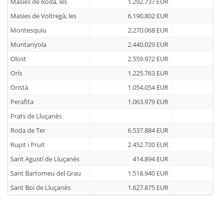
Masies de Roda, les
1.292.737 EUR
Masies de Voltregà, les
6.190.802 EUR
Montesquiu
2.270.068 EUR
Muntanyola
2.440.029 EUR
Olost
2.559.972 EUR
Orís
1.225.763 EUR
Oristà
1.054.054 EUR
Perafita
1.063.979 EUR
Prats de Lluçanès
Roda de Ter
6.537.884 EUR
Rupit i Pruit
2.452.720 EUR
Sant Agustí de Lluçanès
414.894 EUR
Sant Bartomeu del Grau
1.518.940 EUR
Sant Boi de Lluçanès
1.627.875 EUR
Sant Hipòlit de Voltregà
5.284.118 EUR
Sant Julià de Vilatorta
4.555.275 EUR