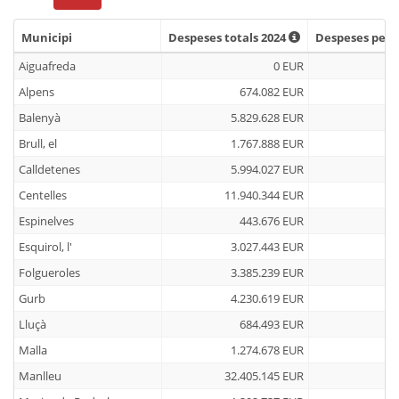
Municipi
Despeses totals 2024
Despeses per 
Municipi
Despeses totals 2024
Despeses per 
Aiguafreda
0 EUR
Alpens
674.082 EUR
Balenyà
5.829.628 EUR
Brull, el
1.767.888 EUR
Calldetenes
5.994.027 EUR
Centelles
11.940.344 EUR
Espinelves
443.676 EUR
Esquirol, l'
3.027.443 EUR
Folgueroles
3.385.239 EUR
Gurb
4.230.619 EUR
Lluçà
684.493 EUR
Malla
1.274.678 EUR
Manlleu
32.405.145 EUR