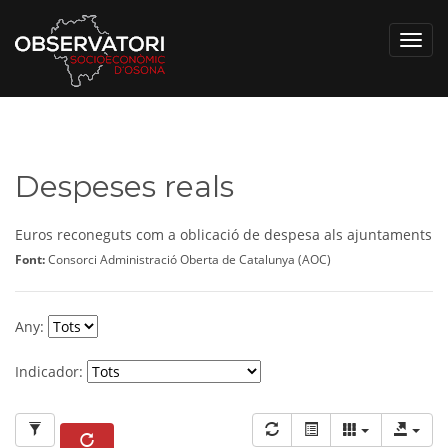
Toggl
navig
Despeses reals
Euros reconeguts com a oblicació de despesa als ajuntaments
Font:
Consorci Administració Oberta de Catalunya (AOC)
Any:
Indicador: