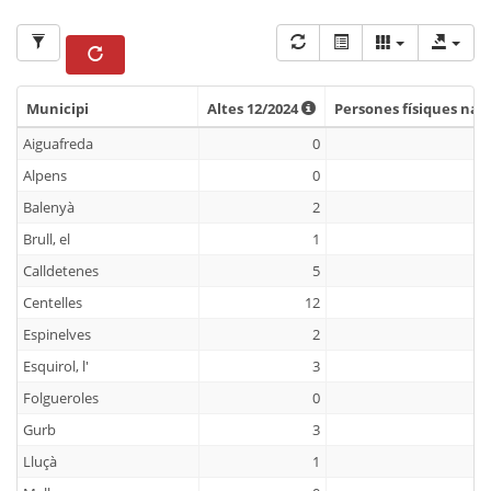
Municipi
Altes 12/2024
Persones físiques nac
Municipi
Altes 12/2024
Persones físiques nac
Aiguafreda
0
Alpens
0
Balenyà
2
Brull, el
1
Calldetenes
5
Centelles
12
Espinelves
2
Esquirol, l'
3
Folgueroles
0
Gurb
3
Lluçà
1