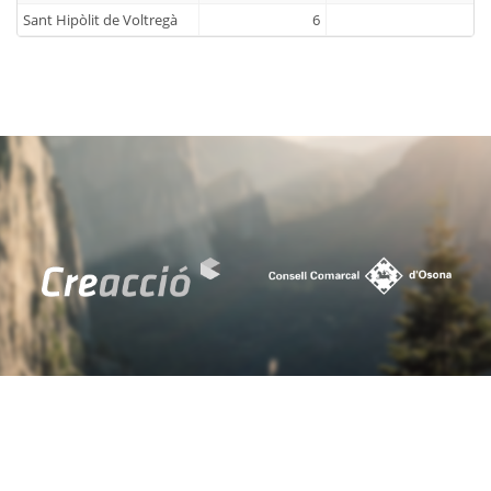
Sant Hipòlit de Voltregà
6
Sant Julià de Vilatorta
10
Sant Martí d'Albars
0
Sant Martí de Centelles
2
Sant Pere de Torelló
1
Sant Quirze de Besora
4
Sant Sadurní d'Osormort
2
Sant Vicenç de Torelló
3
Santa Cecília de Voltregà
0
Santa Eugènia de Berga
3
Santa Eulàlia de Riuprimer
23
Santa Maria de Besora
0
Seva
3
Sobremunt
0
Sora
0