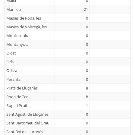
Malla
0
Manlleu
21
Masies de Roda, les
0
Masies de Voltregà, les
0
Montesquiu
0
Muntanyola
0
Olost
0
Orís
0
Oristà
0
Perafita
0
Prats de Lluçanès
8
Roda de Ter
8
Rupit i Pruit
1
Sant Agustí de Lluçanès
0
Sant Bartomeu del Grau
0
Sant Boi de Lluçanès
0