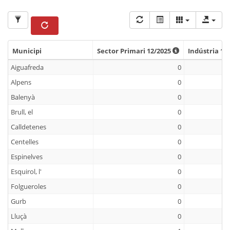
Municipi
Sector Primari 12/2025
Indústria 12
Municipi
Sector Primari 12/2025
Indústria 12
Aiguafreda
0
Alpens
0
Balenyà
0
Brull, el
0
Calldetenes
0
Centelles
0
Espinelves
0
Esquirol, l'
0
Folgueroles
0
Gurb
0
Lluçà
0