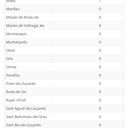
Malla
1
Manlleu
0
Masies de Roda, les
0
Masies de Voltregà, les
0
Montesquiu
0
Muntanyola
0
Olost
0
Orís
0
Oristà
0
Perafita
0
Prats de Lluçanès
0
Roda de Ter
0
Rupit i Pruit
0
Sant Agustí de Lluçanès
0
Sant Bartomeu del Grau
0
Sant Boi de Lluçanès
0