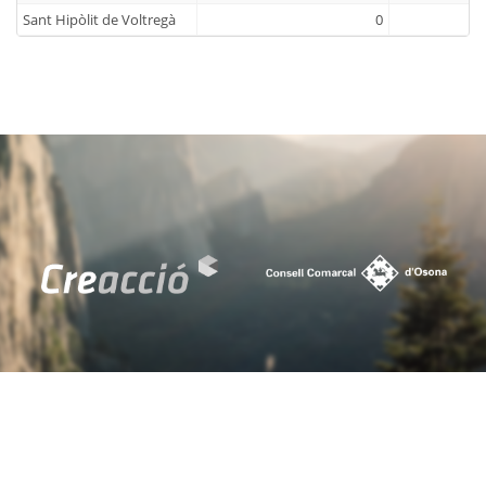
Sant Hipòlit de Voltregà
0
Sant Julià de Vilatorta
0
Sant Martí d'Albars
0
Sant Martí de Centelles
0
Sant Pere de Torelló
0
Sant Quirze de Besora
0
Sant Sadurní d'Osormort
0
Sant Vicenç de Torelló
0
Santa Cecília de Voltregà
0
Santa Eugènia de Berga
0
Santa Eulàlia de Riuprimer
0
Santa Maria de Besora
0
Seva
0
Sobremunt
0
Sora
0