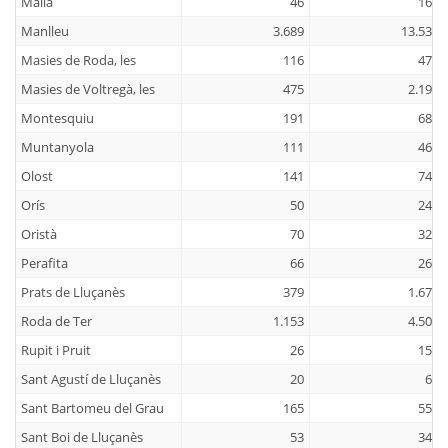
Malla
46
167
Manlleu
3.689
13.538
Masies de Roda, les
116
470
Masies de Voltregà, les
475
2.194
Montesquiu
191
685
Muntanyola
111
465
Olost
141
744
Orís
50
241
Oristà
70
326
Perafita
66
260
Prats de Lluçanès
379
1.676
Roda de Ter
1.153
4.503
Rupit i Pruit
26
156
Sant Agustí de Lluçanès
20
62
Sant Bartomeu del Grau
165
556
Sant Boi de Lluçanès
53
341