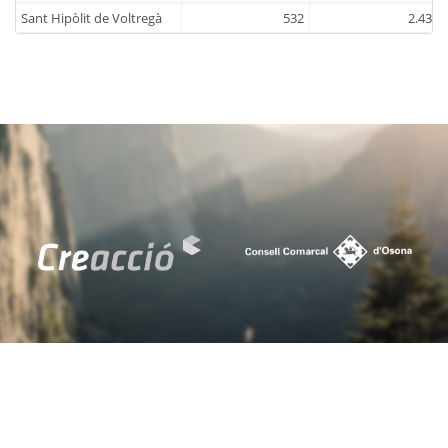
Sant Hipòlit de Voltregà
532
2.435
Sant Julià de Vilatorta
504
2.170
Sant Martí d'Albars
27
72
Sant Martí de Centelles
182
874
Sant Pere de Torelló
404
1.608
Sant Quirze de Besora
279
1.325
Sant Sadurní d'Osormort
6
61
Sant Vicenç de Torelló
319
1.380
Santa Cecília de Voltregà
37
116
Santa Eugènia de Berga
340
1.493
Santa Eulàlia de Riuprimer
278
983
Santa Maria de Besora
20
97
Seva
536
2.551
Sobremunt
13
57
Sora
41
136