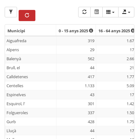
Municipi
0 - 15 anys 2025
16 - 64 anys 2025
Municipi
0 - 15 anys 2025
16 - 64 anys 2025
Aiguafreda
319
1.675
Alpens
29
179
Balenyà
562
2.666
Brull, el
44
210
Calldetenes
417
1.774
Centelles
1.133
5.098
Espinelves
43
172
Esquirol, l'
301
1.422
Folgueroles
337
1.507
Gurb
428
1.757
Lluçà
44
173