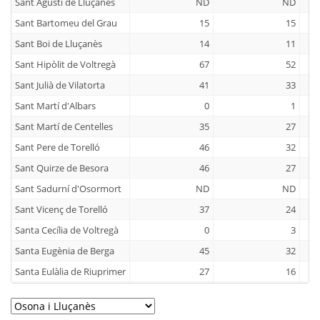
Sant Agustí de Lluçanès
ND
ND
Sant Bartomeu del Grau
15
15
Sant Boi de Lluçanès
14
11
Sant Hipòlit de Voltregà
67
52
Sant Julià de Vilatorta
41
33
Sant Martí d'Albars
0
1
Sant Martí de Centelles
35
27
Sant Pere de Torelló
46
32
Sant Quirze de Besora
46
27
Sant Sadurní d'Osormort
ND
ND
Sant Vicenç de Torelló
37
24
Santa Cecília de Voltregà
0
3
Santa Eugènia de Berga
45
32
Santa Eulàlia de Riuprimer
27
16
Santa Maria de Besora
4
0
Seva
57
65