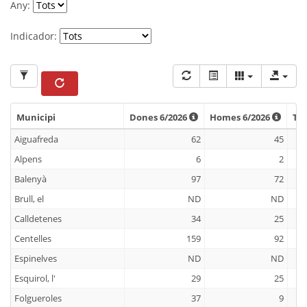
Any:
Indicador:
Municipi
Dones 6/2026
Homes 6/2026
Ta
Municipi
Dones 6/2026
Homes 6/2026
Tax
Aiguafreda
62
45
Alpens
6
2
Balenyà
97
72
Brull, el
ND
ND
Calldetenes
34
25
Centelles
159
92
Espinelves
ND
ND
Esquirol, l'
29
25
Folgueroles
37
9