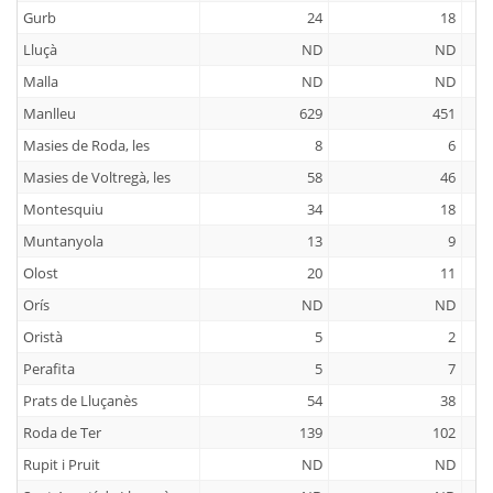
Gurb
24
18
Lluçà
ND
ND
Malla
ND
ND
Manlleu
629
451
Masies de Roda, les
8
6
Masies de Voltregà, les
58
46
Montesquiu
34
18
Muntanyola
13
9
Olost
20
11
Orís
ND
ND
Oristà
5
2
Perafita
5
7
Prats de Lluçanès
54
38
Roda de Ter
139
102
Rupit i Pruit
ND
ND