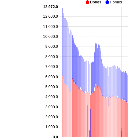
Dones
Homes
Sobremunt
ND
ND
12,972.0
Sora
4
3
12,000.0
Taradell
91
80
11,000.0
Tavèrnoles
ND
ND
10,000.0
Tavertet
0
1
9,000.0
Tona
144
100
8,000.0
Torelló
334
243
7,000.0
Vic
1.047
981
6,000.0
Vidrà
ND
ND
Viladrau
10
13
5,000.0
Vilanova de Sau
6
3
4,000.0
Osona i Lluçanès
3.504
2.760
3,000.0
Catalunya
179.367
127.802
2,000.0
1,000.0
0.0