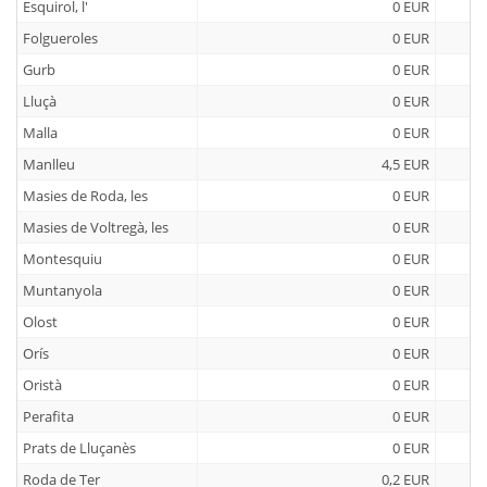
Esquirol, l'
0 EUR
Folgueroles
0 EUR
Gurb
0 EUR
Lluçà
0 EUR
Malla
0 EUR
Manlleu
4,5 EUR
Masies de Roda, les
0 EUR
Masies de Voltregà, les
0 EUR
Montesquiu
0 EUR
Muntanyola
0 EUR
Olost
0 EUR
Orís
0 EUR
Oristà
0 EUR
Perafita
0 EUR
Prats de Lluçanès
0 EUR
Roda de Ter
0,2 EUR