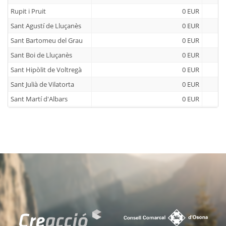
Rupit i Pruit
0 EUR
Sant Agustí de Lluçanès
0 EUR
Sant Bartomeu del Grau
0 EUR
Sant Boi de Lluçanès
0 EUR
Sant Hipòlit de Voltregà
0 EUR
Sant Julià de Vilatorta
0 EUR
Sant Martí d'Albars
0 EUR
Sant Martí de Centelles
0 EUR
Sant Pere de Torelló
0 EUR
Sant Quirze de Besora
0 EUR
Sant Sadurní d'Osormort
0 EUR
Sant Vicenç de Torelló
0 EUR
Santa Cecília de Voltregà
0 EUR
Santa Eugènia de Berga
0 EUR
Santa Eulàlia de Riuprimer
0 EUR