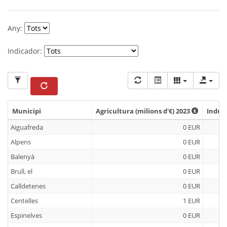
Any:
Indicador:
Municipi
Agricultura (milions d'€) 2023
Indúst
Municipi
Agricultura (milions d'€) 2023
Indúst
Aiguafreda
0 EUR
Alpens
0 EUR
Balenyà
0 EUR
Brull, el
0 EUR
Calldetenes
0 EUR
Centelles
1 EUR
Espinelves
0 EUR