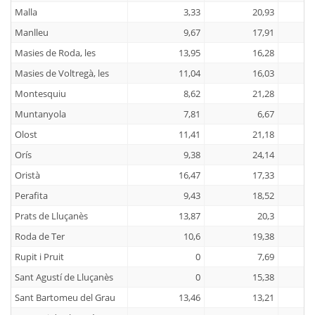
Malla
3,33
20,93
Manlleu
9,67
17,91
Masies de Roda, les
13,95
16,28
Masies de Voltregà, les
11,04
16,03
Montesquiu
8,62
21,28
Muntanyola
7,81
6,67
Olost
11,41
21,18
Orís
9,38
24,14
Oristà
16,47
17,33
Perafita
9,43
18,52
Prats de Lluçanès
13,87
20,3
Roda de Ter
10,6
19,38
Rupit i Pruit
0
7,69
Sant Agustí de Lluçanès
0
15,38
Sant Bartomeu del Grau
13,46
13,21