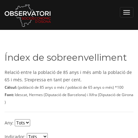
Toggl
navig
Índex de sobreenvelliment
Relació entre la població de 85 anys i més amb la població de
65 i més. S’expressa en tant per cent.
Càlcul:
(població de 85 anys o més / població de 65 anys o més) *100
Font:
Idescat, Hermes (Diputació de Barcelona) i Xifra (Diputació de Girona
)
Any:
Indicador: