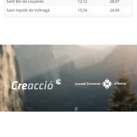
Sant Boi de Lluçanès
12,12
28,97
Sant Hipòlit de Voltregà
15,54
24,09
Sant Julià de Vilatorta
7,84
15,45
Sant Martí d'Albars
18,18
14,29
Sant Martí de Centelles
8,33
20,18
Sant Pere de Torelló
6,82
17,82
Sant Quirze de Besora
14,66
22,63
Sant Sadurní d'Osormort
14,29
8,33
Sant Vicenç de Torelló
11,92
22,12
Santa Cecília de Voltregà
8,33
20
Santa Eugènia de Berga
7,79
14,65
Santa Eulàlia de Riuprimer
10,17
16,06
Santa Maria de Besora
21,74
20,83
Seva
11,08
15,57
Sobremunt
14,29
16,67
Sora
29,63
9,52